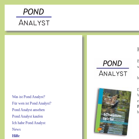
B
w
h
D
W
Was ist Pond Analyst?
e
Für wen ist Pond Analyst?
P
Pond Analyst ansehen
b
Pond Analyst kaufen
Ich habe Pond Analyst
News
Hilfe