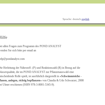
Sprache:
deutsch
english
Hilfe
ei allen Fragen zum Programm des POND ANALYST
enden Sie sich bitte per email an
elp@pondanalyst.com
ie Herleitung der Nährstoff- (P) und Reaktionszahl (R) in Bezug auf die
asserqualität, die im POND ANALYST zur Pflanzenauswahl eine
ntscheidende Rolle spielt, ist ausführlich dargestellt in
»Schwimmteiche -
lanen, anlegen, richtig bepflanzen«
von Claudia & Udo Schwarzer, 2008
ei Ulmer erschienen (ISBN 978-3-8001-5345-9).