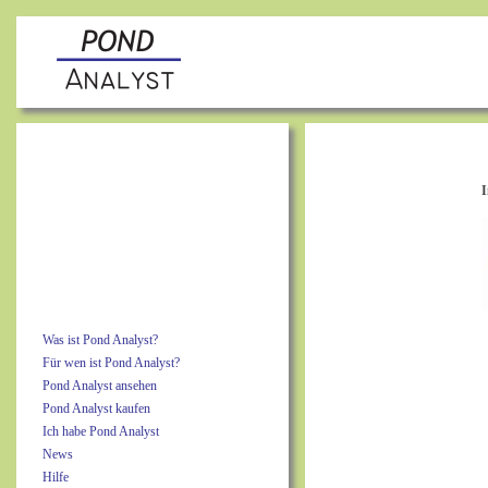
I
Was ist Pond Analyst?
Für wen ist Pond Analyst?
Pond Analyst ansehen
Pond Analyst kaufen
Ich habe Pond Analyst
News
Hilfe