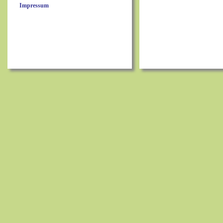
Impressum